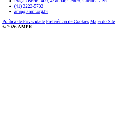
Praça Osório, 400, 4º andar, Centro, Curitiba - PR
(41) 3223-5733
amp@ampr.org.br
Política de Privacidade
Preferência de Cookies
Mapa do Site
© 2026
AMPR