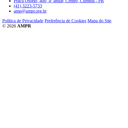
Praça Osório, 400, 4º andar, Centro, Curitiba - PR
(41) 3223-5733
amp@ampr.org.br
Política de Privacidade
Preferência de Cookies
Mapa do Site
© 2026
AMPR