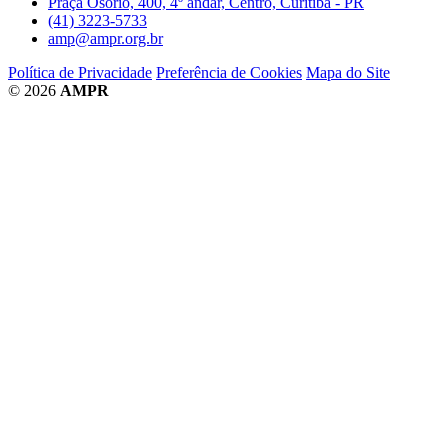
Praça Osório, 400, 4º andar, Centro, Curitiba - PR
(41) 3223-5733
amp@ampr.org.br
Política de Privacidade
Preferência de Cookies
Mapa do Site
© 2026
AMPR