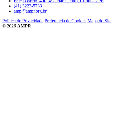
Praça Osório, 400, 4º andar, Centro, Curitiba - PR
(41) 3223-5733
amp@ampr.org.br
Política de Privacidade
Preferência de Cookies
Mapa do Site
© 2026
AMPR