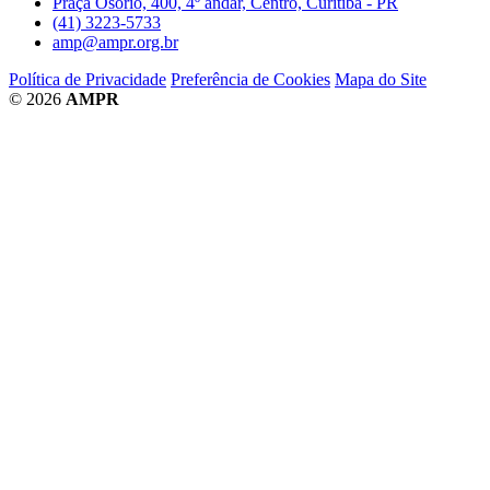
Praça Osório, 400, 4º andar, Centro, Curitiba - PR
(41) 3223-5733
amp@ampr.org.br
Política de Privacidade
Preferência de Cookies
Mapa do Site
© 2026
AMPR