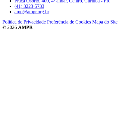
Praça Osório, 400, 4º andar, Centro, Curitiba - PR
(41) 3223-5733
amp@ampr.org.br
Política de Privacidade
Preferência de Cookies
Mapa do Site
© 2026
AMPR