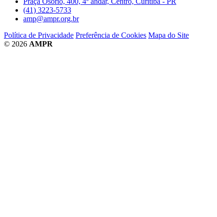
Praça Osório, 400, 4º andar, Centro, Curitiba - PR
(41) 3223-5733
amp@ampr.org.br
Política de Privacidade
Preferência de Cookies
Mapa do Site
© 2026
AMPR