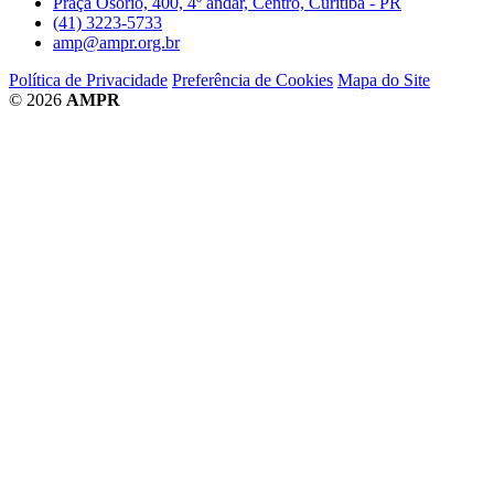
Praça Osório, 400, 4º andar, Centro, Curitiba - PR
(41) 3223-5733
amp@ampr.org.br
Política de Privacidade
Preferência de Cookies
Mapa do Site
© 2026
AMPR