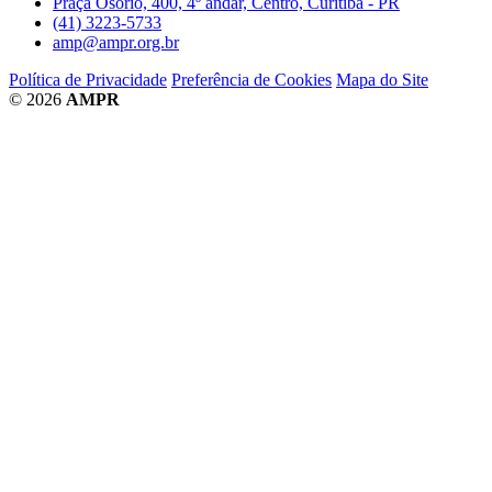
Praça Osório, 400, 4º andar, Centro, Curitiba - PR
(41) 3223-5733
amp@ampr.org.br
Política de Privacidade
Preferência de Cookies
Mapa do Site
© 2026
AMPR