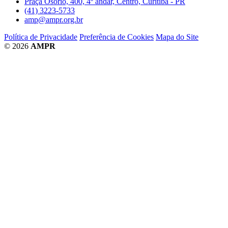
Praça Osório, 400, 4º andar, Centro, Curitiba - PR
(41) 3223-5733
amp@ampr.org.br
Política de Privacidade
Preferência de Cookies
Mapa do Site
© 2026
AMPR