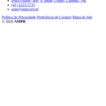
Praça Osório, 400, 4º andar, Centro, Curitiba - PR
(41) 3223-5733
amp@ampr.org.br
Política de Privacidade
Preferência de Cookies
Mapa do Site
© 2026
AMPR