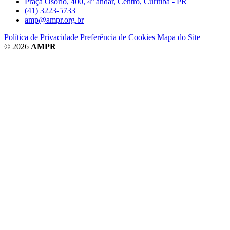
Praça Osório, 400, 4º andar, Centro, Curitiba - PR
(41) 3223-5733
amp@ampr.org.br
Política de Privacidade
Preferência de Cookies
Mapa do Site
© 2026
AMPR