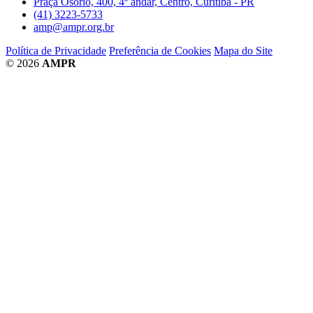
Praça Osório, 400, 4º andar, Centro, Curitiba - PR
(41) 3223-5733
amp@ampr.org.br
Política de Privacidade
Preferência de Cookies
Mapa do Site
© 2026
AMPR