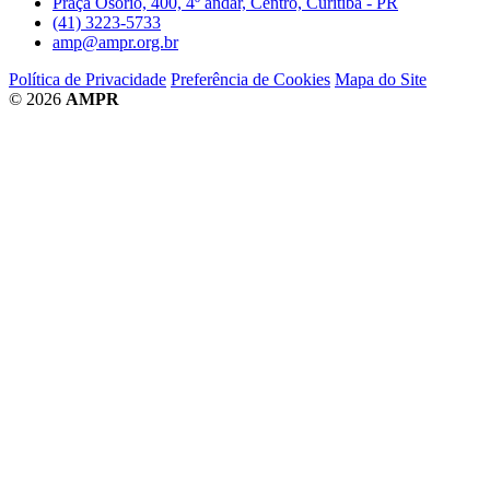
Praça Osório, 400, 4º andar, Centro, Curitiba - PR
(41) 3223-5733
amp@ampr.org.br
Política de Privacidade
Preferência de Cookies
Mapa do Site
© 2026
AMPR