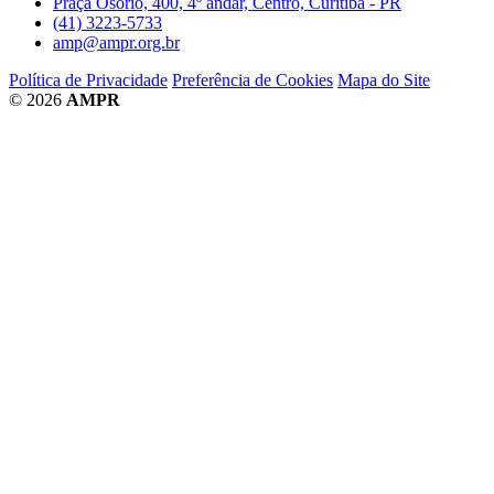
Praça Osório, 400, 4º andar, Centro, Curitiba - PR
(41) 3223-5733
amp@ampr.org.br
Política de Privacidade
Preferência de Cookies
Mapa do Site
© 2026
AMPR