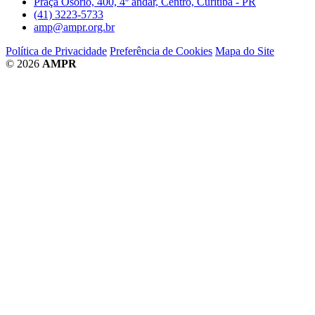
Praça Osório, 400, 4º andar, Centro, Curitiba - PR
(41) 3223-5733
amp@ampr.org.br
Política de Privacidade
Preferência de Cookies
Mapa do Site
© 2026
AMPR