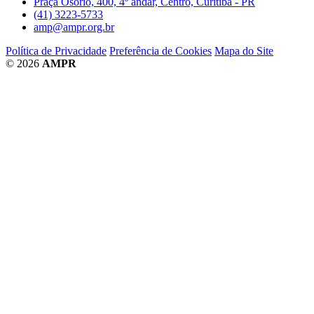
Praça Osório, 400, 4º andar, Centro, Curitiba - PR
(41) 3223-5733
amp@ampr.org.br
Política de Privacidade
Preferência de Cookies
Mapa do Site
© 2026
AMPR