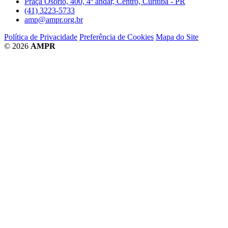
Praça Osório, 400, 4º andar, Centro, Curitiba - PR
(41) 3223-5733
amp@ampr.org.br
Política de Privacidade
Preferência de Cookies
Mapa do Site
© 2026
AMPR