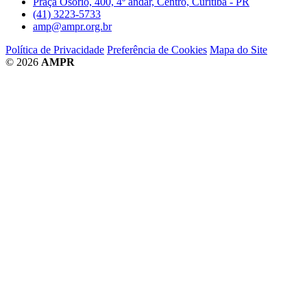
Praça Osório, 400, 4º andar, Centro, Curitiba - PR
(41) 3223-5733
amp@ampr.org.br
Política de Privacidade
Preferência de Cookies
Mapa do Site
© 2026
AMPR