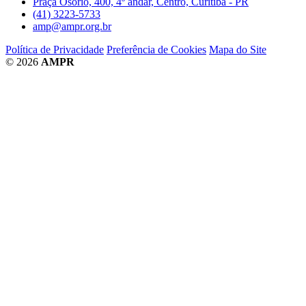
Praça Osório, 400, 4º andar, Centro, Curitiba - PR
(41) 3223-5733
amp@ampr.org.br
Política de Privacidade
Preferência de Cookies
Mapa do Site
© 2026
AMPR