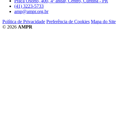
Praça Osório, 400, 4º andar, Centro, Curitiba - PR
(41) 3223-5733
amp@ampr.org.br
Política de Privacidade
Preferência de Cookies
Mapa do Site
© 2026
AMPR