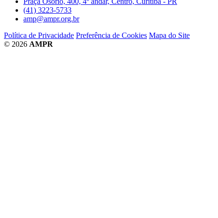
Praça Osório, 400, 4º andar, Centro, Curitiba - PR
(41) 3223-5733
amp@ampr.org.br
Política de Privacidade
Preferência de Cookies
Mapa do Site
© 2026
AMPR