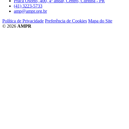
Praça Osório, 400, 4º andar, Centro, Curitiba - PR
(41) 3223-5733
amp@ampr.org.br
Política de Privacidade
Preferência de Cookies
Mapa do Site
© 2026
AMPR