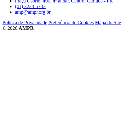
Praça Osório, 400, 4º andar, Centro, Curitiba - PR
(41) 3223-5733
amp@ampr.org.br
Política de Privacidade
Preferência de Cookies
Mapa do Site
© 2026
AMPR