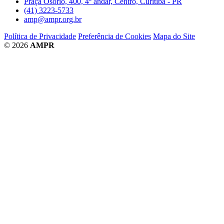
Praça Osório, 400, 4º andar, Centro, Curitiba - PR
(41) 3223-5733
amp@ampr.org.br
Política de Privacidade
Preferência de Cookies
Mapa do Site
© 2026
AMPR