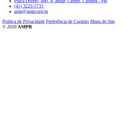
Praça Osório, 400, 4º andar, Centro, Curitiba - PR
(41) 3223-5733
amp@ampr.org.br
Política de Privacidade
Preferência de Cookies
Mapa do Site
© 2026
AMPR