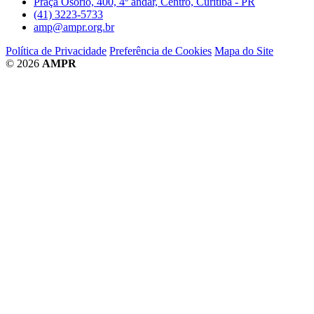
Praça Osório, 400, 4º andar, Centro, Curitiba - PR
(41) 3223-5733
amp@ampr.org.br
Política de Privacidade
Preferência de Cookies
Mapa do Site
© 2026
AMPR