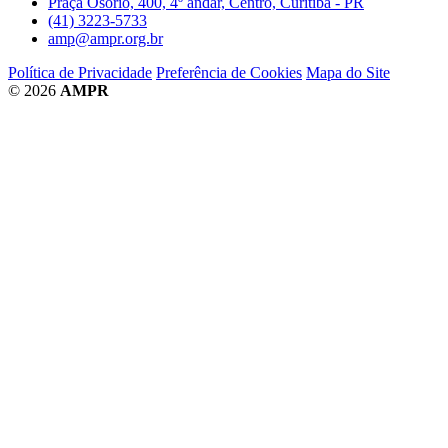
Praça Osório, 400, 4º andar, Centro, Curitiba - PR
(41) 3223-5733
amp@ampr.org.br
Política de Privacidade
Preferência de Cookies
Mapa do Site
© 2026
AMPR