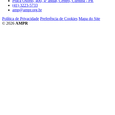
Praça Osório, 400, 4º andar, Centro, Curitiba - PR
(41) 3223-5733
amp@ampr.org.br
Política de Privacidade
Preferência de Cookies
Mapa do Site
© 2026
AMPR