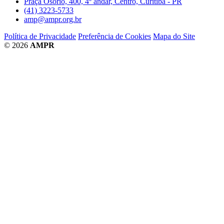
Praça Osório, 400, 4º andar, Centro, Curitiba - PR
(41) 3223-5733
amp@ampr.org.br
Política de Privacidade
Preferência de Cookies
Mapa do Site
© 2026
AMPR