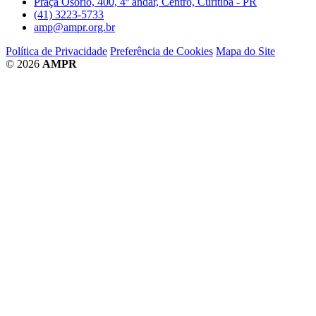
Praça Osório, 400, 4º andar, Centro, Curitiba - PR
(41) 3223-5733
amp@ampr.org.br
Política de Privacidade
Preferência de Cookies
Mapa do Site
© 2026
AMPR