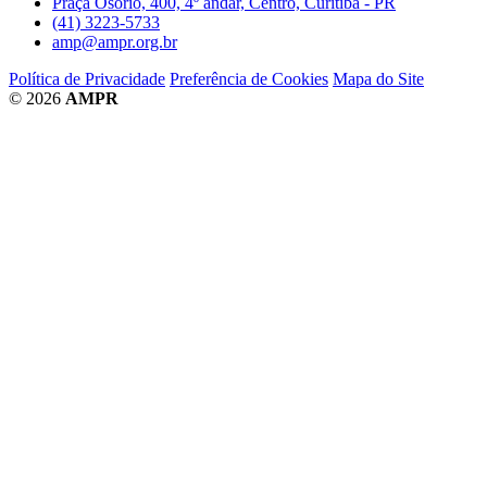
Praça Osório, 400, 4º andar, Centro, Curitiba - PR
(41) 3223-5733
amp@ampr.org.br
Política de Privacidade
Preferência de Cookies
Mapa do Site
© 2026
AMPR