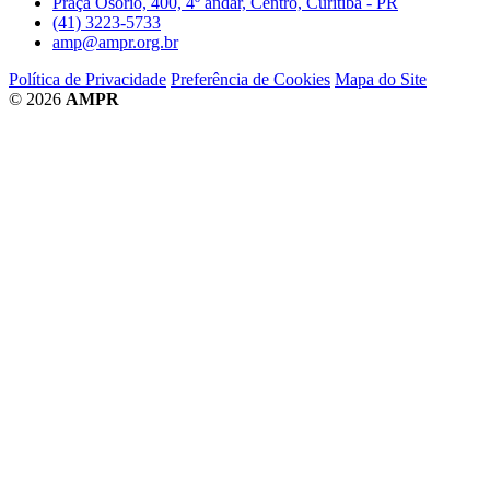
Praça Osório, 400, 4º andar, Centro, Curitiba - PR
(41) 3223-5733
amp@ampr.org.br
Política de Privacidade
Preferência de Cookies
Mapa do Site
© 2026
AMPR