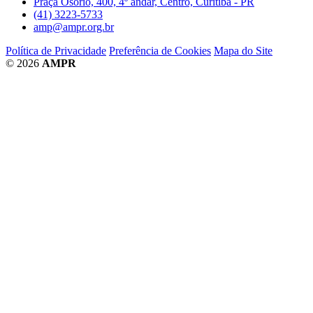
Praça Osório, 400, 4º andar, Centro, Curitiba - PR
(41) 3223-5733
amp@ampr.org.br
Política de Privacidade
Preferência de Cookies
Mapa do Site
© 2026
AMPR