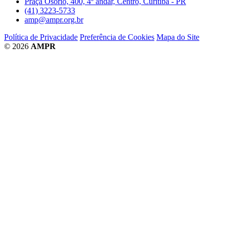
Praça Osório, 400, 4º andar, Centro, Curitiba - PR
(41) 3223-5733
amp@ampr.org.br
Política de Privacidade
Preferência de Cookies
Mapa do Site
© 2026
AMPR