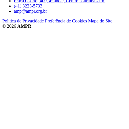
Praça Osório, 400, 4º andar, Centro, Curitiba - PR
(41) 3223-5733
amp@ampr.org.br
Política de Privacidade
Preferência de Cookies
Mapa do Site
© 2026
AMPR