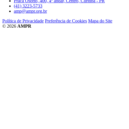
Praça Osório, 400, 4º andar, Centro, Curitiba - PR
(41) 3223-5733
amp@ampr.org.br
Política de Privacidade
Preferência de Cookies
Mapa do Site
© 2026
AMPR