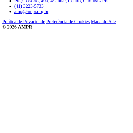
Praça Osório, 400, 4º andar, Centro, Curitiba - PR
(41) 3223-5733
amp@ampr.org.br
Política de Privacidade
Preferência de Cookies
Mapa do Site
© 2026
AMPR