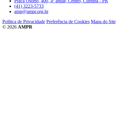
Praça Osório, 400, 4º andar, Centro, Curitiba - PR
(41) 3223-5733
amp@ampr.org.br
Política de Privacidade
Preferência de Cookies
Mapa do Site
© 2026
AMPR