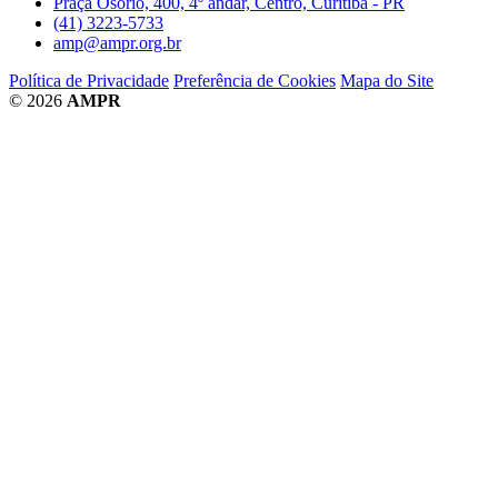
Praça Osório, 400, 4º andar, Centro, Curitiba - PR
(41) 3223-5733
amp@ampr.org.br
Política de Privacidade
Preferência de Cookies
Mapa do Site
© 2026
AMPR