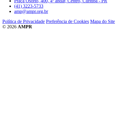
Praça Osório, 400, 4º andar, Centro, Curitiba - PR
(41) 3223-5733
amp@ampr.org.br
Política de Privacidade
Preferência de Cookies
Mapa do Site
© 2026
AMPR