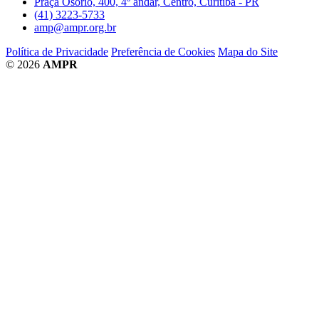
Praça Osório, 400, 4º andar, Centro, Curitiba - PR
(41) 3223-5733
amp@ampr.org.br
Política de Privacidade
Preferência de Cookies
Mapa do Site
© 2026
AMPR