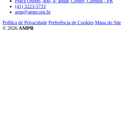
Praça Osório, 400, 4º andar, Centro, Curitiba - PR
(41) 3223-5733
amp@ampr.org.br
Política de Privacidade
Preferência de Cookies
Mapa do Site
© 2026
AMPR