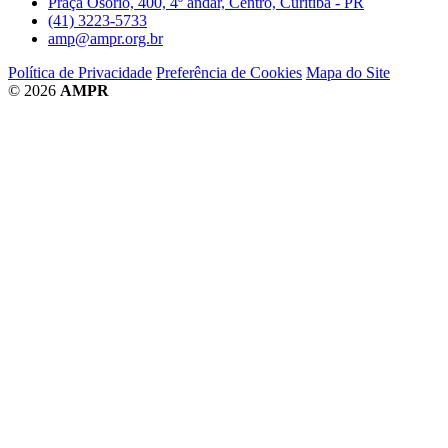
Praça Osório, 400, 4º andar, Centro, Curitiba - PR
(41) 3223-5733
amp@ampr.org.br
Política de Privacidade
Preferência de Cookies
Mapa do Site
© 2026
AMPR