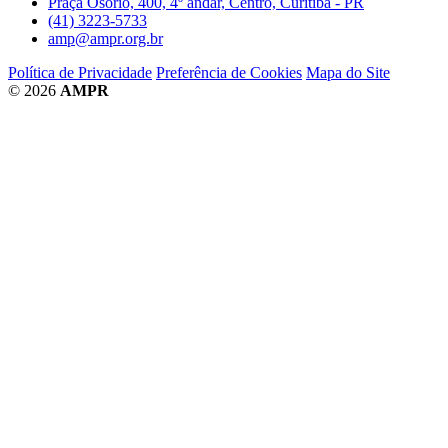
Praça Osório, 400, 4º andar, Centro, Curitiba - PR
(41) 3223-5733
amp@ampr.org.br
Política de Privacidade
Preferência de Cookies
Mapa do Site
© 2026
AMPR