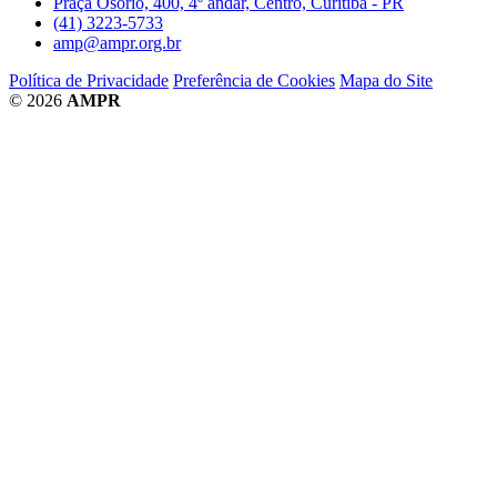
Praça Osório, 400, 4º andar, Centro, Curitiba - PR
(41) 3223-5733
amp@ampr.org.br
Política de Privacidade
Preferência de Cookies
Mapa do Site
© 2026
AMPR