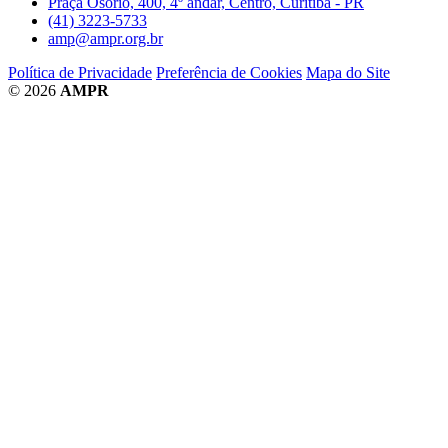
Praça Osório, 400, 4º andar, Centro, Curitiba - PR
(41) 3223-5733
amp@ampr.org.br
Política de Privacidade
Preferência de Cookies
Mapa do Site
© 2026
AMPR