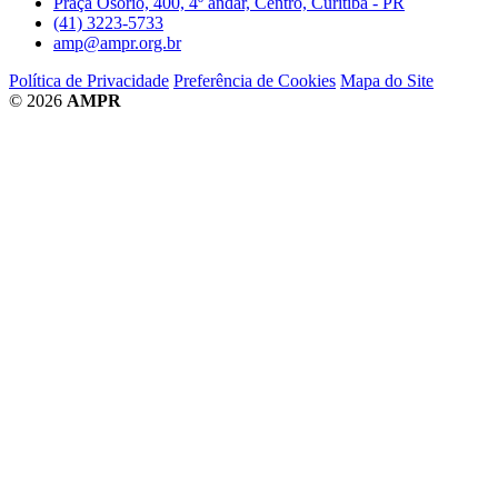
Praça Osório, 400, 4º andar, Centro, Curitiba - PR
(41) 3223-5733
amp@ampr.org.br
Política de Privacidade
Preferência de Cookies
Mapa do Site
© 2026
AMPR