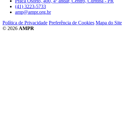
Praça Osório, 400, 4º andar, Centro, Curitiba - PR
(41) 3223-5733
amp@ampr.org.br
Política de Privacidade
Preferência de Cookies
Mapa do Site
© 2026
AMPR