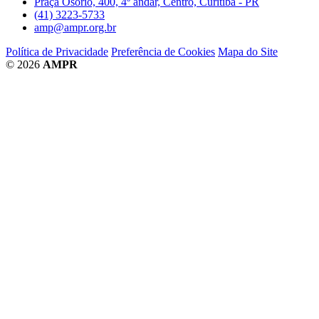
Praça Osório, 400, 4º andar, Centro, Curitiba - PR
(41) 3223-5733
amp@ampr.org.br
Política de Privacidade
Preferência de Cookies
Mapa do Site
© 2026
AMPR